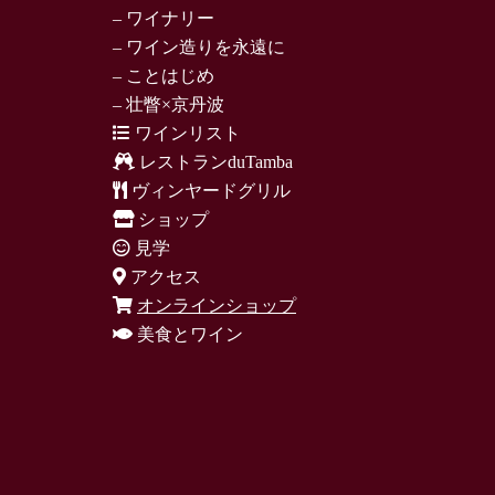
– ワイナリー
– ワイン造りを永遠に
– ことはじめ
– 壮瞥×京丹波
ワインリスト
レストランduTamba
ヴィンヤードグリル
ショップ
見学
アクセス
オンラインショップ
美食とワイン