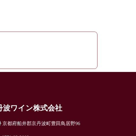
丹波ワイン株式会社
京都府船井郡京丹波町豊田鳥居野96