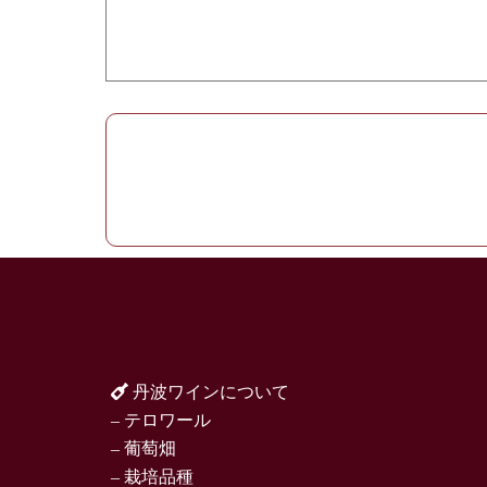
丹波ワインについて
– テロワール
– 葡萄畑
– 栽培品種