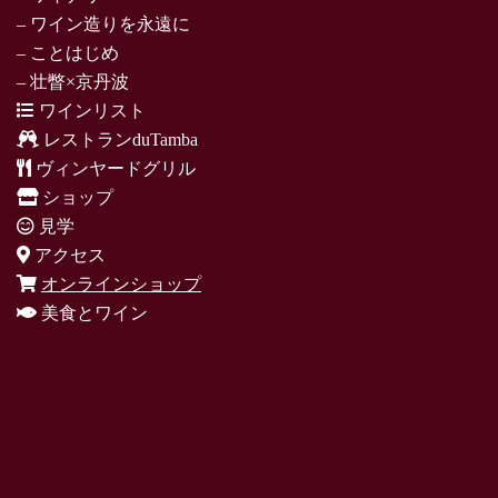
– ワイン造りを永遠に
– ことはじめ
– 壮瞥×京丹波
ワインリスト
レストランduTamba
ヴィンヤードグリル
ショップ
見学
アクセス
オンラインショップ
美食とワイン