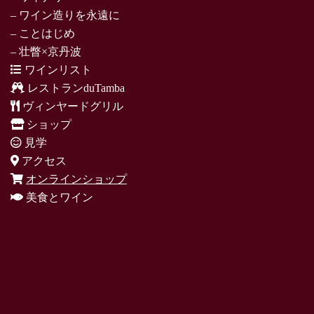
– ワイン造りを永遠に
– ことはじめ
– 壮瞥×京丹波
ワインリスト
レストランduTamba
ヴィンヤードグリル
ショップ
見学
アクセス
オンラインショップ
美食とワイン