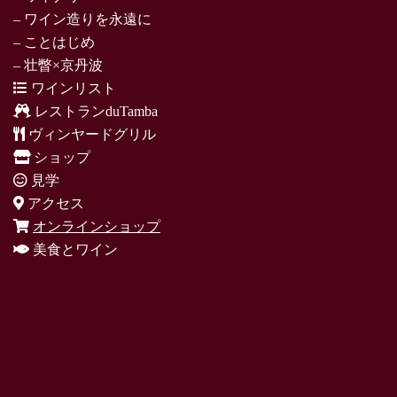
– ワイン造りを永遠に
– ことはじめ
– 壮瞥×京丹波
ワインリスト
レストランduTamba
ヴィンヤードグリル
ショップ
見学
アクセス
オンラインショップ
美食とワイン