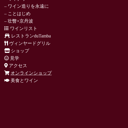
– ワイン造りを永遠に
– ことはじめ
– 壮瞥×京丹波
ワインリスト
レストランduTamba
ヴィンヤードグリル
ショップ
見学
アクセス
オンラインショップ
美食とワイン