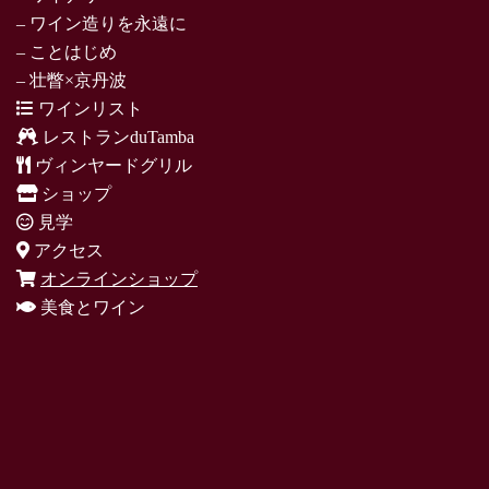
– ワイン造りを永遠に
– ことはじめ
– 壮瞥×京丹波
ワインリスト
レストランduTamba
ヴィンヤードグリル
ショップ
見学
アクセス
オンラインショップ
美食とワイン