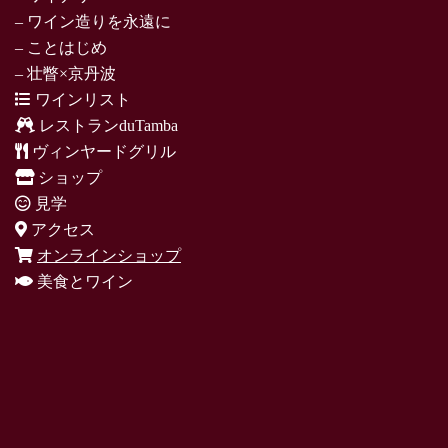
– ワイン造りを永遠に
– ことはじめ
– 壮瞥×京丹波
ワインリスト
レストランduTamba
ヴィンヤードグリル
ショップ
見学
アクセス
オンラインショップ
美食とワイン