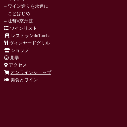
– ワイン造りを永遠に
– ことはじめ
– 壮瞥×京丹波
ワインリスト
レストランduTamba
ヴィンヤードグリル
ショップ
見学
アクセス
オンラインショップ
美食とワイン