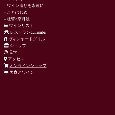
– ワイン造りを永遠に
– ことはじめ
– 壮瞥×京丹波
ワインリスト
レストランduTamba
ヴィンヤードグリル
ショップ
見学
アクセス
オンラインショップ
美食とワイン