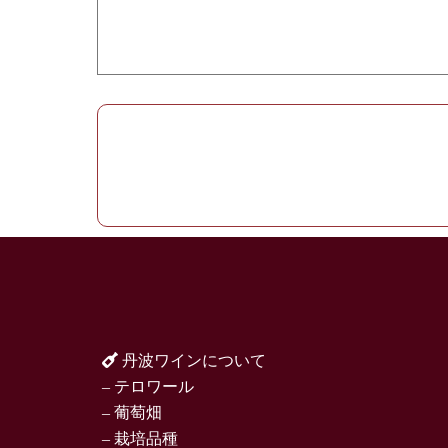
丹波ワインについて
– テロワール
– 葡萄畑
– 栽培品種