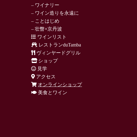
– ワイナリー
– ワイン造りを永遠に
– ことはじめ
– 壮瞥×京丹波
ワインリスト
レストランduTamba
ヴィンヤードグリル
ショップ
見学
アクセス
オンラインショップ
美食とワイン