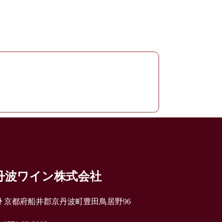
丹波ワイン株式会社
京都府船井郡京丹波町豊田鳥居野96