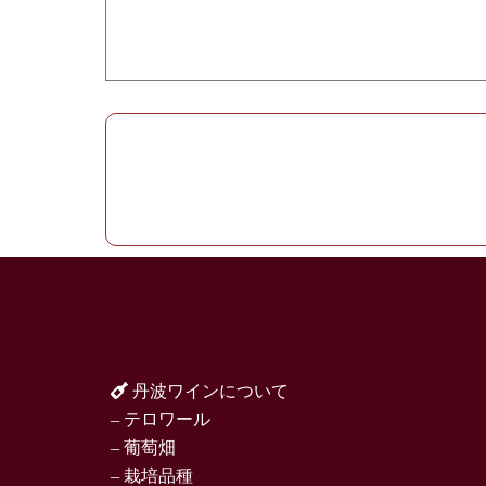
丹波ワインについて
– テロワール
– 葡萄畑
– 栽培品種