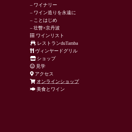
– ワイナリー
– ワイン造りを永遠に
– ことはじめ
– 壮瞥×京丹波
ワインリスト
レストランduTamba
ヴィンヤードグリル
ショップ
見学
アクセス
オンラインショップ
美食とワイン