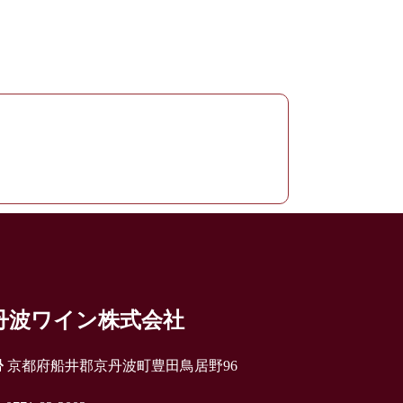
丹波ワイン株式会社
京都府船井郡京丹波町豊田鳥居野96