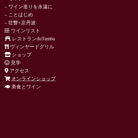
– ワイン造りを永遠に
– ことはじめ
– 壮瞥×京丹波
ワインリスト
レストランduTamba
ヴィンヤードグリル
ショップ
見学
アクセス
オンラインショップ
美食とワイン