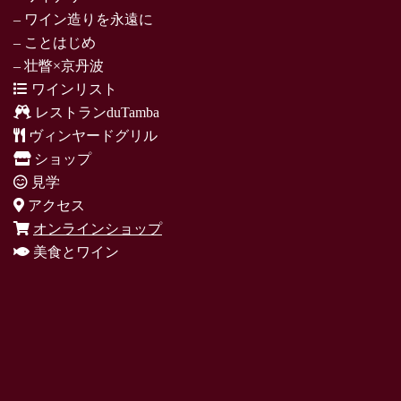
– ワイン造りを永遠に
– ことはじめ
– 壮瞥×京丹波
ワインリスト
レストランduTamba
ヴィンヤードグリル
ショップ
見学
アクセス
オンラインショップ
美食とワイン