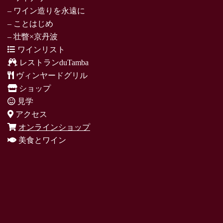
– ワイン造りを永遠に
– ことはじめ
– 壮瞥×京丹波
ワインリスト
レストランduTamba
ヴィンヤードグリル
ショップ
見学
アクセス
オンラインショップ
美食とワイン