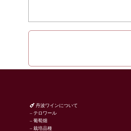
丹波ワインについて
– テロワール
– 葡萄畑
– 栽培品種