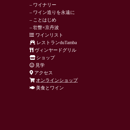
– ワイナリー
– ワイン造りを永遠に
– ことはじめ
– 壮瞥×京丹波
ワインリスト
レストランduTamba
ヴィンヤードグリル
ショップ
見学
アクセス
オンラインショップ
美食とワイン