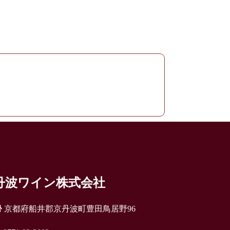
丹波ワイン株式会社
京都府船井郡京丹波町豊田鳥居野96