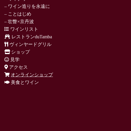
– ワイン造りを永遠に
– ことはじめ
– 壮瞥×京丹波
ワインリスト
レストランduTamba
ヴィンヤードグリル
ショップ
見学
アクセス
オンラインショップ
美食とワイン