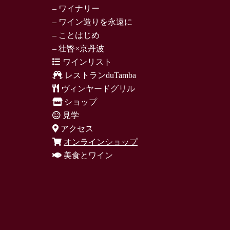
– ワイナリー
– ワイン造りを永遠に
– ことはじめ
– 壮瞥×京丹波
ワインリスト
レストランduTamba
ヴィンヤードグリル
ショップ
見学
アクセス
オンラインショップ
美食とワイン