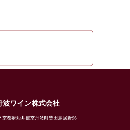
丹波ワイン株式会社
京都府船井郡京丹波町豊田鳥居野96