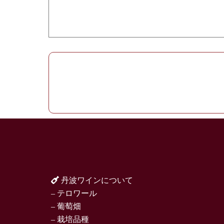
丹波ワインについて
– テロワール
– 葡萄畑
– 栽培品種