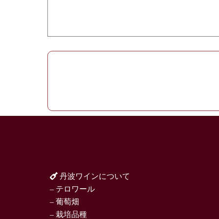
丹波ワインについて
– テロワール
– 葡萄畑
– 栽培品種