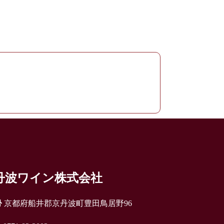
丹波ワイン株式会社
京都府船井郡京丹波町豊田鳥居野96