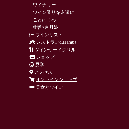
– ワイナリー
– ワイン造りを永遠に
– ことはじめ
– 壮瞥×京丹波
ワインリスト
レストランduTamba
ヴィンヤードグリル
ショップ
見学
アクセス
オンラインショップ
美食とワイン