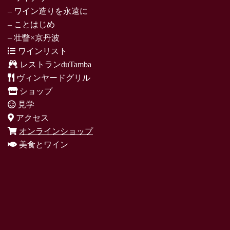
– ワイン造りを永遠に
– ことはじめ
– 壮瞥×京丹波
ワインリスト
レストランduTamba
ヴィンヤードグリル
ショップ
見学
アクセス
オンラインショップ
美食とワイン