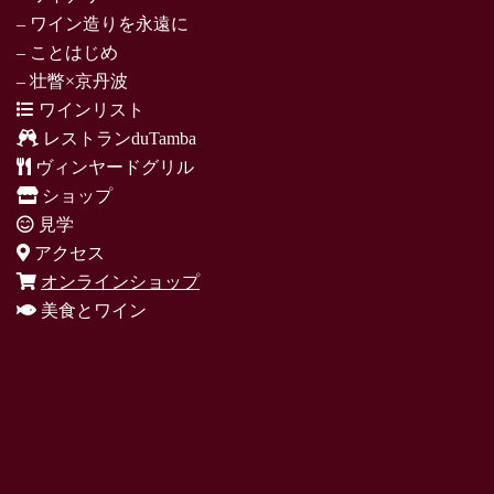
– ワイン造りを永遠に
– ことはじめ
– 壮瞥×京丹波
ワインリスト
レストランduTamba
ヴィンヤードグリル
ショップ
見学
アクセス
オンラインショップ
美食とワイン