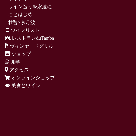
– ワイン造りを永遠に
– ことはじめ
– 壮瞥×京丹波
ワインリスト
レストランduTamba
ヴィンヤードグリル
ショップ
見学
アクセス
オンラインショップ
美食とワイン