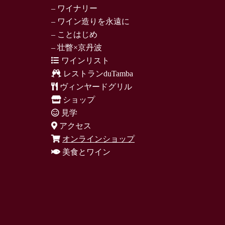
– ワイナリー
– ワイン造りを永遠に
– ことはじめ
– 壮瞥×京丹波
ワインリスト
レストランduTamba
ヴィンヤードグリル
ショップ
見学
アクセス
オンラインショップ
美食とワイン