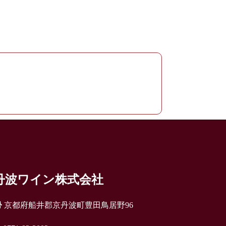
丹波ワイン株式会社
京都府船井郡京丹波町豊田鳥居野96