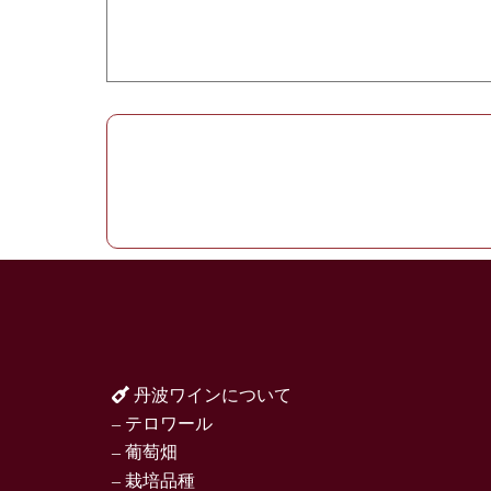
丹波ワインについて
– テロワール
– 葡萄畑
– 栽培品種