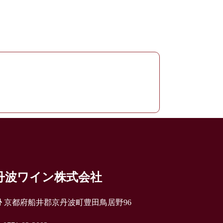
丹波ワイン株式会社
京都府船井郡京丹波町豊田鳥居野96