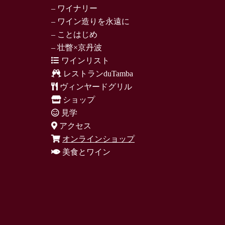
– ワイナリー
– ワイン造りを永遠に
– ことはじめ
– 壮瞥×京丹波
ワインリスト
レストランduTamba
ヴィンヤードグリル
ショップ
見学
アクセス
オンラインショップ
美食とワイン