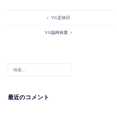
投
VG定休日
稿
ナ
VG臨時休業
ビ
ゲ
ー
シ
ョ
検
ン
索:
最近のコメント