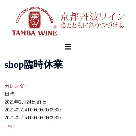
コ
ン
テ
ン
ツ
へ
ト
ス
グ
キ
ル
shop臨時休業
ッ
メ
プ
ニ
ュ
カレンダー
ー
日時:
2021年2月24日
終日
2021-02-24T00:00:00+09:00
2021-02-25T00:00:00+09:00
shop