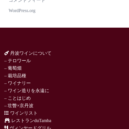
コメントフィード
WordPress.org
丹波ワインについて
– テロワール
– 葡萄畑
– 栽培品種
– ワイナリー
– ワイン造りを永遠に
– ことはじめ
– 壮瞥×京丹波
ワインリスト
レストランduTamba
ヴィンヤードグリル