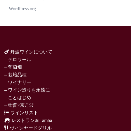
WordPress.org
丹波ワインについて
– テロワール
– 葡萄畑
– 栽培品種
– ワイナリー
– ワイン造りを永遠に
– ことはじめ
– 壮瞥×京丹波
ワインリスト
レストランduTamba
ヴィンヤードグリル