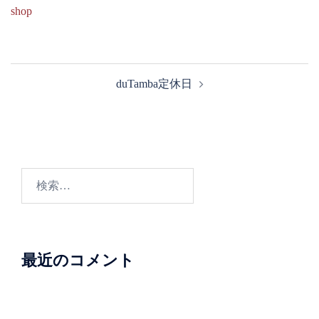
shop
投
duTamba定休日
稿
ナ
ビ
ゲ
ー
検
シ
索:
ョ
ン
最近のコメント