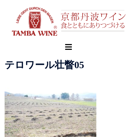
コ
ン
テ
ン
ツ
へ
ト
ス
グ
キ
ル
テロワール壮瞥05
ッ
メ
プ
ニ
ュ
ー