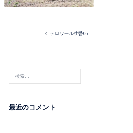
投
テロワール壮瞥05
稿
ナ
ビ
ゲ
ー
検
シ
索:
ョ
ン
最近のコメント