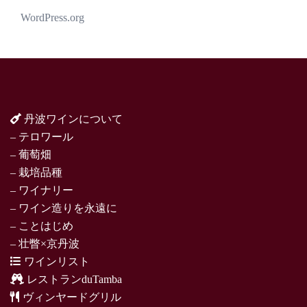
WordPress.org
丹波ワインについて
– テロワール
– 葡萄畑
– 栽培品種
– ワイナリー
– ワイン造りを永遠に
– ことはじめ
– 壮瞥×京丹波
ワインリスト
レストランduTamba
ヴィンヤードグリル