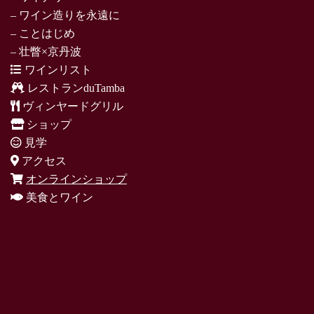
– ワイン造りを永遠に
– ことはじめ
– 壮瞥×京丹波
ワインリスト
レストランduTamba
ヴィンヤードグリル
ショップ
見学
アクセス
オンラインショップ
美食とワイン