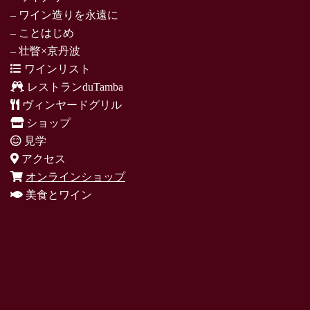
– ワイン造りを永遠に
– ことはじめ
– 壮瞥×京丹波
ワインリスト
レストランduTamba
ヴィンヤードグリル
ショップ
見学
アクセス
オンラインショップ
美食とワイン