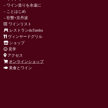
– ワイン造りを永遠に
– ことはじめ
– 壮瞥×京丹波
ワインリスト
レストランduTamba
ヴィンヤードグリル
ショップ
見学
アクセス
オンラインショップ
美食とワイン