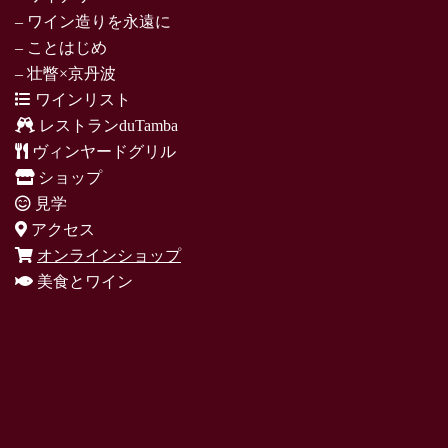
– ワイン造りを永遠に
– ことはじめ
– 壮瞥×京丹波
ワインリスト
レストランduTamba
ヴィンヤードグリル
ショップ
見学
アクセス
オンラインショップ
美食とワイン