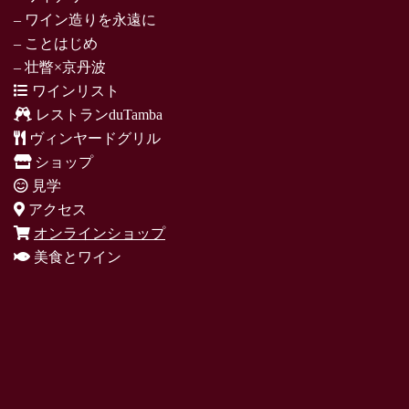
– ワイン造りを永遠に
– ことはじめ
– 壮瞥×京丹波
ワインリスト
レストランduTamba
ヴィンヤードグリル
ショップ
見学
アクセス
オンラインショップ
美食とワイン