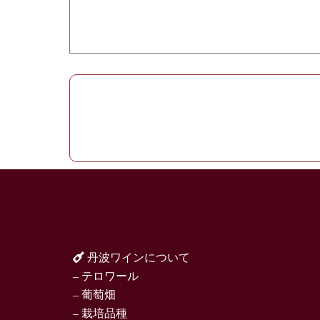
丹波ワインについて
– テロワール
– 葡萄畑
– 栽培品種