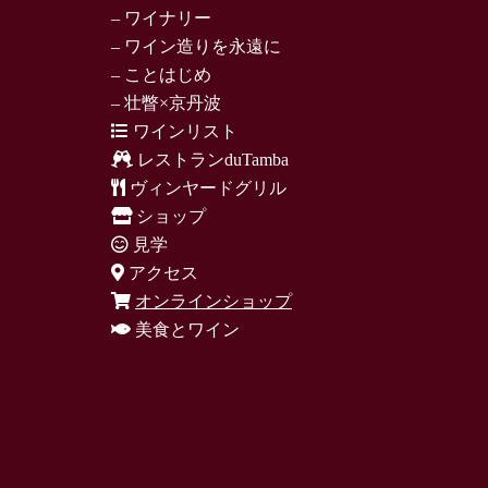
– ワイナリー
– ワイン造りを永遠に
– ことはじめ
– 壮瞥×京丹波
ワインリスト
レストランduTamba
ヴィンヤードグリル
ショップ
見学
アクセス
オンラインショップ
美食とワイン