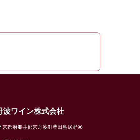
丹波ワイン株式会社
京都府船井郡京丹波町豊田鳥居野96