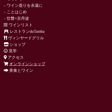
– ワイン造りを永遠に
– ことはじめ
– 壮瞥×京丹波
ワインリスト
レストランduTamba
ヴィンヤードグリル
ショップ
見学
アクセス
オンラインショップ
美食とワイン