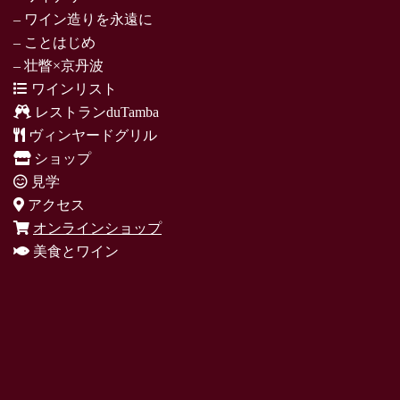
– ワイン造りを永遠に
– ことはじめ
– 壮瞥×京丹波
ワインリスト
レストランduTamba
ヴィンヤードグリル
ショップ
見学
アクセス
オンラインショップ
美食とワイン