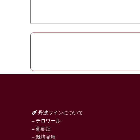
丹波ワインについて
– テロワール
– 葡萄畑
– 栽培品種