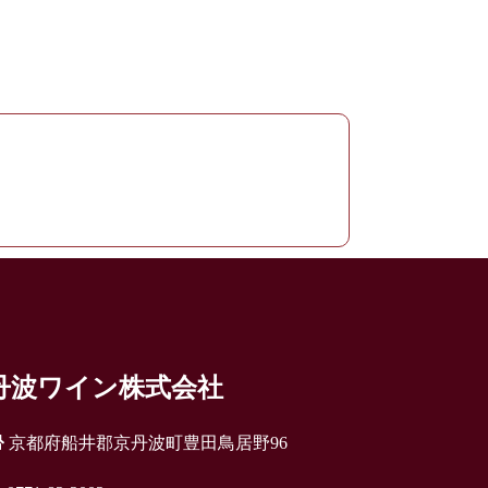
丹波ワイン株式会社
京都府船井郡京丹波町豊田鳥居野96