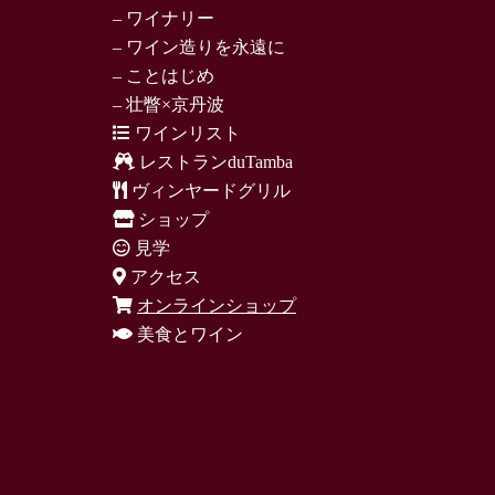
– ワイナリー
– ワイン造りを永遠に
– ことはじめ
– 壮瞥×京丹波
ワインリスト
レストランduTamba
ヴィンヤードグリル
ショップ
見学
アクセス
オンラインショップ
美食とワイン