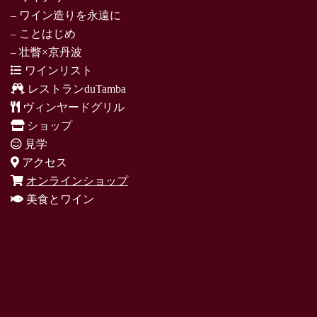
– ワイン造りを永遠に
– ことはじめ
– 壮瞥×京丹波
ワインリスト
レストランduTamba
ヴィンヤードグリル
ショップ
見学
アクセス
オンラインショップ
美食とワイン