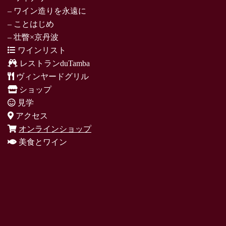
– ワイン造りを永遠に
– ことはじめ
– 壮瞥×京丹波
ワインリスト
レストランduTamba
ヴィンヤードグリル
ショップ
見学
アクセス
オンラインショップ
美食とワイン