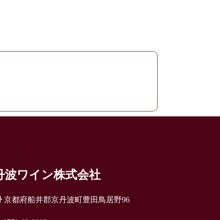
丹波ワイン株式会社
京都府船井郡京丹波町豊田鳥居野96