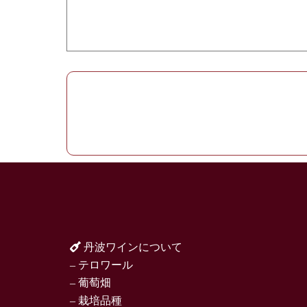
丹波ワインについて
– テロワール
– 葡萄畑
– 栽培品種