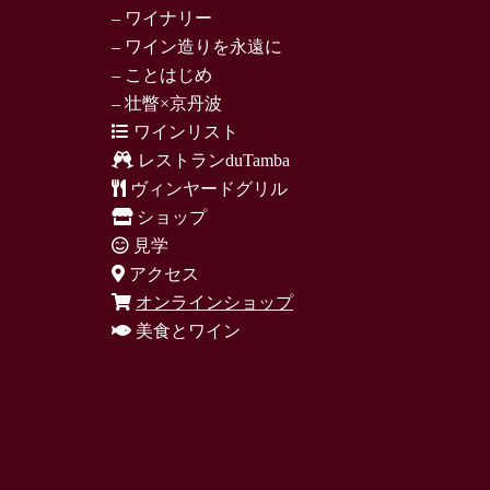
– ワイナリー
– ワイン造りを永遠に
– ことはじめ
– 壮瞥×京丹波
ワインリスト
レストランduTamba
ヴィンヤードグリル
ショップ
見学
アクセス
オンラインショップ
美食とワイン