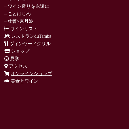
– ワイン造りを永遠に
– ことはじめ
– 壮瞥×京丹波
ワインリスト
レストランduTamba
ヴィンヤードグリル
ショップ
見学
アクセス
オンラインショップ
美食とワイン