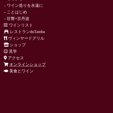
– ワイン造りを永遠に
– ことはじめ
– 壮瞥×京丹波
ワインリスト
レストランduTamba
ヴィンヤードグリル
ショップ
見学
アクセス
オンラインショップ
美食とワイン