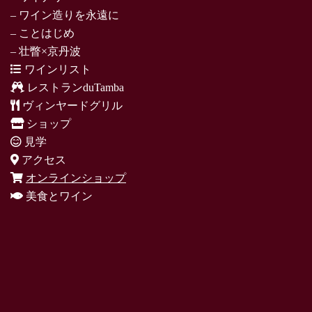
– ワイン造りを永遠に
– ことはじめ
– 壮瞥×京丹波
ワインリスト
レストランduTamba
ヴィンヤードグリル
ショップ
見学
アクセス
オンラインショップ
美食とワイン