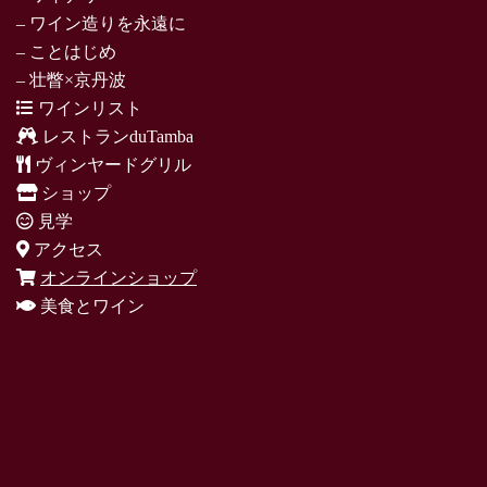
– ワイン造りを永遠に
– ことはじめ
– 壮瞥×京丹波
ワインリスト
レストランduTamba
ヴィンヤードグリル
ショップ
見学
アクセス
オンラインショップ
美食とワイン