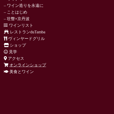
– ワイン造りを永遠に
– ことはじめ
– 壮瞥×京丹波
ワインリスト
レストランduTamba
ヴィンヤードグリル
ショップ
見学
アクセス
オンラインショップ
美食とワイン