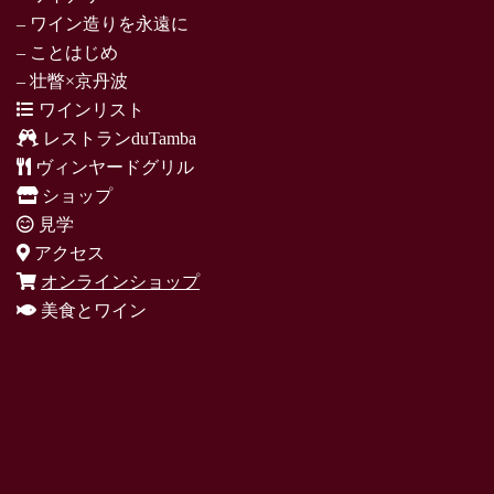
– ワイン造りを永遠に
– ことはじめ
– 壮瞥×京丹波
ワインリスト
レストランduTamba
ヴィンヤードグリル
ショップ
見学
アクセス
オンラインショップ
美食とワイン