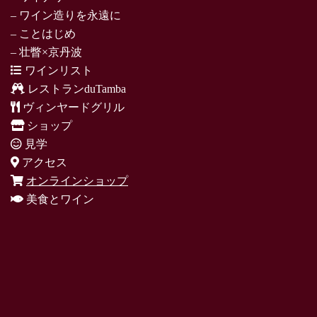
– ワイン造りを永遠に
– ことはじめ
– 壮瞥×京丹波
ワインリスト
レストランduTamba
ヴィンヤードグリル
ショップ
見学
アクセス
オンラインショップ
美食とワイン