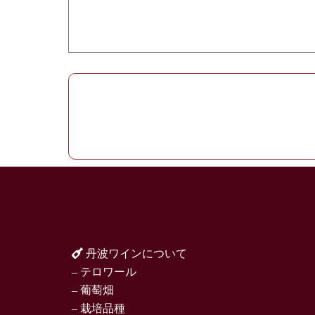
丹波ワインについて
– テロワール
– 葡萄畑
– 栽培品種