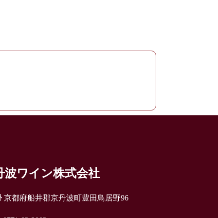
丹波ワイン株式会社
京都府船井郡京丹波町豊田鳥居野96