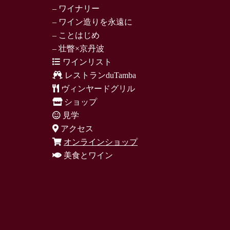
– ワイナリー
– ワイン造りを永遠に
– ことはじめ
– 壮瞥×京丹波
ワインリスト
レストランduTamba
ヴィンヤードグリル
ショップ
見学
アクセス
オンラインショップ
美食とワイン