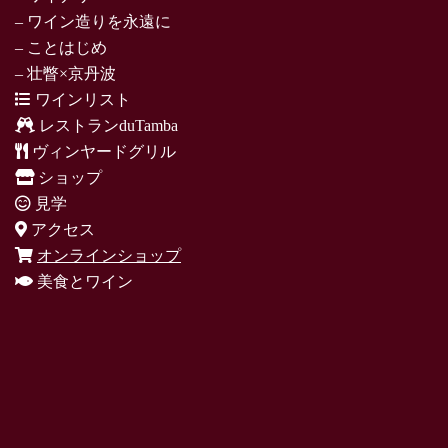
– ワイン造りを永遠に
– ことはじめ
– 壮瞥×京丹波
ワインリスト
レストランduTamba
ヴィンヤードグリル
ショップ
見学
アクセス
オンラインショップ
美食とワイン