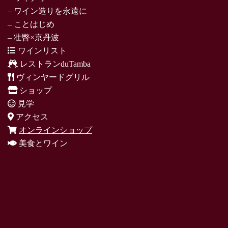
– ワイン造りを永遠に
– ことはじめ
– 壮瞥×京丹波
ワインリスト
レストランduTamba
ヴィンヤードグリル
ショップ
見学
アクセス
オンラインショップ
美食とワイン