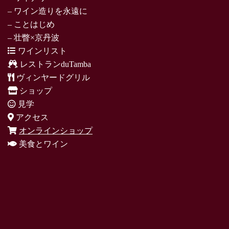
– ワイン造りを永遠に
– ことはじめ
– 壮瞥×京丹波
ワインリスト
レストランduTamba
ヴィンヤードグリル
ショップ
見学
アクセス
オンラインショップ
美食とワイン