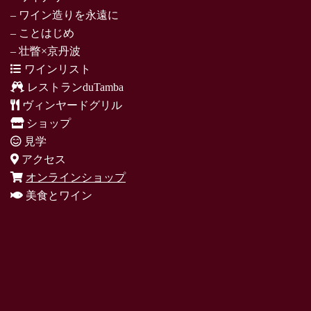
– ワイン造りを永遠に
– ことはじめ
– 壮瞥×京丹波
ワインリスト
レストランduTamba
ヴィンヤードグリル
ショップ
見学
アクセス
オンラインショップ
美食とワイン